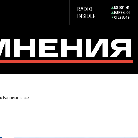
USD
81.41
RADIO
EUR
94.06
INSIDER
OIL
83.49
МНЕНИЯ
 в Вашингтоне