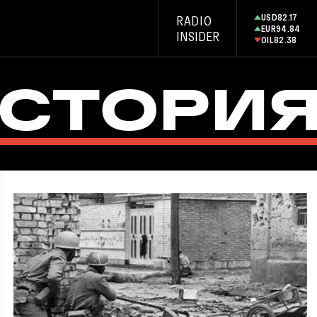
USD
82.17
RADIO
EUR
94.84
INSIDER
OIL
82.38
СТОРИ