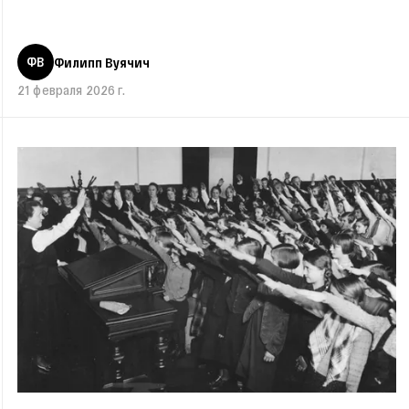
ФВ
Филипп Вуячич
21 февраля 2026 г.