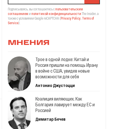
Подписываясь, вы соглашаетесь с
пользовательским
соглашением
и
политикой конфиденциальности
The Insider,
а
также с условиями Google reCAPTCHA
(
Privacy Policy
,
Terms of
Service
).
МНЕНИЯ
Трое в одной лодке: Китай и
Россия пришли на помощь Ирану
в войне с США, увидев новые
возможности для себя
Антонио Джустоцци
Коалиция виляющих. Как
Болгария лавирует между ЕС и
Россией
Димитар Бечев