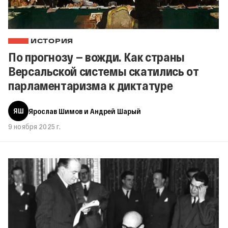
ИСТОРИЯ
По прогнозу — вожди. Как страны
Версальской системы скатились от
парламентаризма к диктатуре
ЯШ
Ярослав Шимов и Андрей Шарый
9 ноября 2025 г.