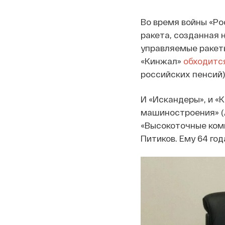
Во время войны «Р
ракета, созданная 
управляемые ракеты
«Кинжал»
обходитс
российских пенсий)
И «Искандеры», и «
машиностроения» (А
«Высокоточные комп
Питиков. Ему 64 год