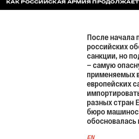
КАК РОССИЙСКАЯ АРМИЯ ПРОДОЛЖАЕТ
После начала
российских об
санкции, но п
— самую опасн
применяемых в 
европейских са
импортировать
разных стран 
бюро машинос
обосновалась 
EN