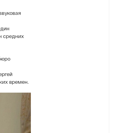
звуковая
Один
ч средних
бюро
ергей
ких времен.