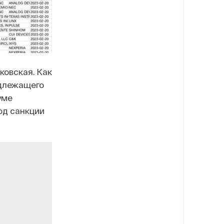
ковская. Как
адлежащего
уме
од санкции