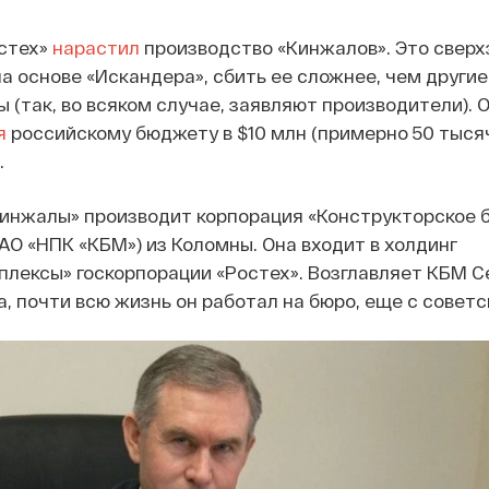
остех»
нарастил
производство «Кинжалов». Это сверх
на основе «Искандера», сбить ее сложнее, чем другие
 (так, во всяком случае, заявляют производители). 
я
российскому бюджету в $10 млн (примерно 50 тыся
.
Кинжалы» производит корпорация «Конструкторское 
О «НПК «КБМ») из Коломны. Она входит в холдинг
лексы» госкорпорации «Ростех». Возглавляет КБМ С
а, почти всю жизнь он работал на бюро, еще с советс