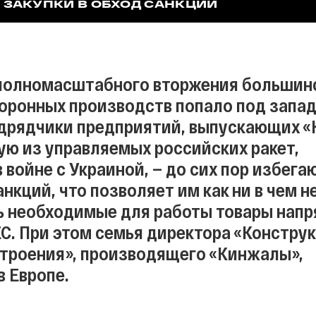
 ЗАКУПКИ В ОБХОД САНКЦИЙ
 полномасштабного вторжения большин
оронных производств попало под запа
одрядчики предприятий, выпускающих 
ую из управляемых российских ракет,
войне с Украиной, — до сих пор избега
нкций, что позволяет им как ни в чем н
 необходимые для работы товары напр
ЕС. При этом семья директора «Констру
троения», производящего «Кинжалы»,
в Европе.