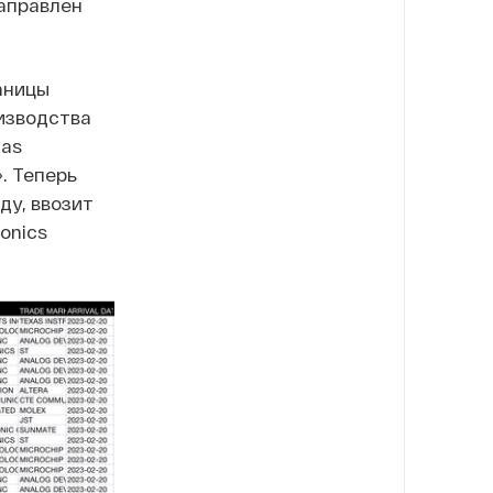
направлен
раницы
изводства
xas
». Теперь
ду, ввозит
onics