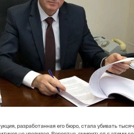
дукция, разработанная его бюро, стала убивать тыся
итиков не уволился. Вероятно, смириться с этими с