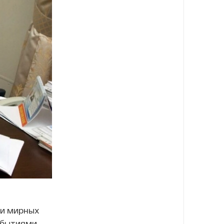
чи мирных
обытиями