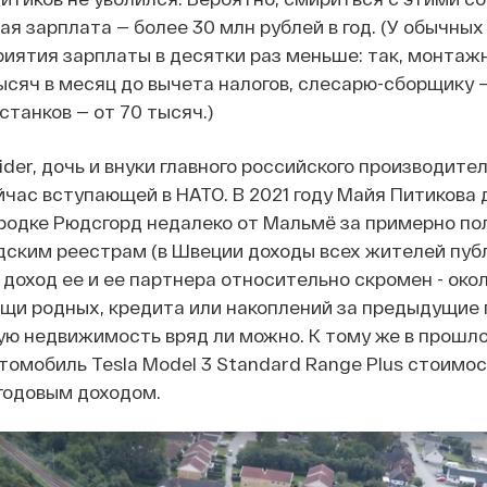
ая зарплата — более 30 млн рублей в год. (У обычных
иятия зарплаты в десятки раз меньше: так, монтаж
ысяч в месяц до вычета налогов, слесарю-сборщику —
станков — от 70 тысяч.)
ider, дочь и внуки главного российского производите
йчас вступающей в НАТО. В 2021 году Майя Питикова 
ородке Рюдсгорд недалеко от Мальмё за примерно п
дским реестрам (в Швеции доходы всех жителей пуб
доход ее и ее партнера относительно скромен - око
мощи родных, кредита или накоплений за предыдущие 
ую недвижимость вряд ли можно. К тому же в прошл
томобиль Tesla Model 3 Standard Range Plus стоимос
годовым доходом.