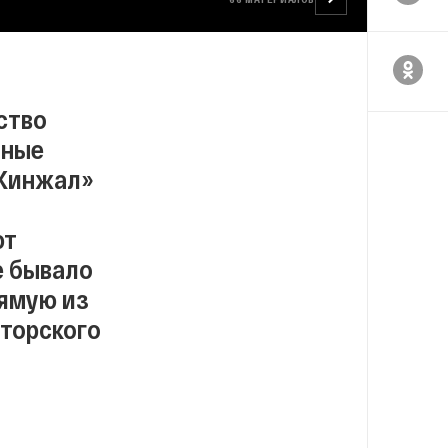
ство
дные
«Кинжал»
ют
е бывало
ямую из
кторского