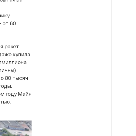
нику
 от 60
ля ракет
даже купила
олмиллиона
личны)
ло 80 тысяч
годы,
ом году Майя
тью,