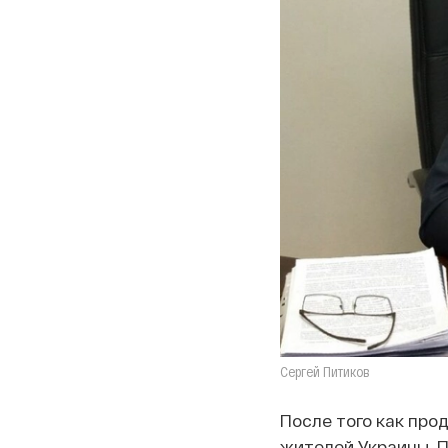
Сергей Питиков
После того как про
жителей Украины, П