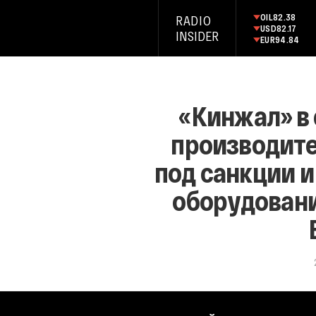
OIL
82.38
RADIO
USD
82.17
INSIDER
EUR
94.84
«Кинжал» в 
производите
под санкции и
оборудовани