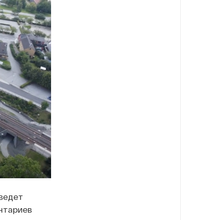
 ведет
нтариев