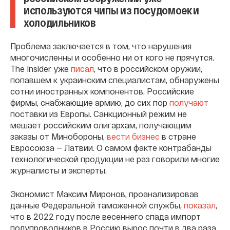
используются чипы из посудомоек и
холодильников
Проблема заключается в том, что нарушения
многочисленны и особенно ни от кого не прячутся.
The Insider уже
писал
, что в российском оружии,
попавшем к украинским специалистам, обнаружены
сотни иностранных компонентов. Российские
фирмы, снабжающие армию, до сих пор
получают
поставки из Европы. Санкционный режим не
мешает российским олигархам, получающим
заказы от Минобороны,
вести бизнес
в стране
Евросоюза — Латвии. О самом факте контрабанды
технологической продукции не раз говорили многие
журналисты и эксперты.
Экономист Максим Миронов, проанализировав
данные Федеральной таможенной службы,
показал
,
что в 2022 году после весеннего спада импорт
полупроводников в Россию вырос почти в два раза