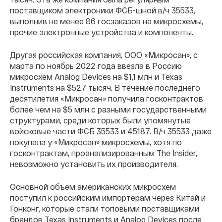
поставщиком электроники ФСБ-шной в/ч 35533,
выполнив не менее 86 госзаказов на микросхемы,
прочие электронные устройства и компоненты.
Другая российская компания, ООО «Микросан», с
марта по ноябрь 2022 года ввезла в Россию
микросхем Analog Devices на $1,1 млн и Texas
Instruments на $527 тысяч. В течение последнего
десятилетия «Микросан» получила госконтрактов
более чем на $5 млн с разными государственными
структурами, среди которых были упомянутые
войсковые части ФСБ 35533 и 45187. В/ч 35533 даже
покупала у «Микросан» микросхемы, хотя по
госконтрактам, проанализированным The Insider,
невозможно установить их производителя.
Основной объем американских микросхем
поступил к российским импортерам через Китай и
Гонконг, которые стали топовыми поставщиками
брендов Texas Instruments и Analog Devices после