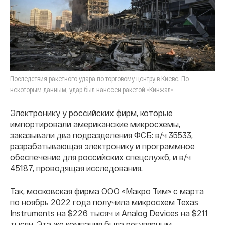
Последствия ракетного удара по торговому центру в Киеве. По
некоторым данным, удар был нанесен ракетой «Кинжал»
Электронику у российских фирм, которые
импортировали американские микросхемы,
заказывали два подразделения ФСБ: в/ч 35533,
разрабатывающая электронику и программное
обеспечение для российских спецслужб, и в/ч
45187, проводящая исследования.
Так, московская фирма ООО «Макро Тим» с марта
по ноябрь 2022 года получила микросхем Texas
Instruments на $226 тысяч и Analog Devices на $211
тысяч. Эта же компания была регулярным