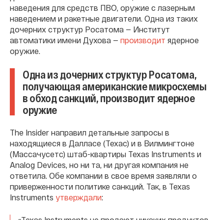
наведения для средств ПВО, оружие с лазерным
наведением и ракетные двигатели. Одна из таких
дочерних структур Росатома — Институт
автоматики имени Духова —
производит
ядерное
оружие.
Одна из дочерних структур Росатома,
получающая американские микросхемы
в обход санкций, производит ядерное
оружие
The Insider направил детальные запросы в
находящиеся в Далласе (Техас) и в Вилмингтоне
(Массачусетс) штаб-квартиры Texas Instruments и
Analog Devices, но ни та, ни другая компания не
ответила. Обе компании в свое время заявляли о
приверженности политике санкций. Так, в Texas
Instruments
утверждали
:
«Texas Instruments не продают никаких продуктов