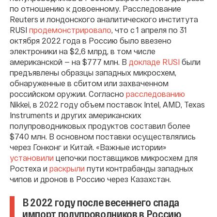
по отношению к довоенному. Расследование
Reuters и лондонского аналитического института
RUSI
продемонстрировало
, что с 1 апреля по 31
октября 2022 года в Россию было ввезено
электроники на $2,6 млрд, в том числе
американской — на $777 млн. В
докладе RUSI
были
предъявлены образцы западных микросхем,
обнаруженные в сбитом или захваченном
российском оружии. Согласно
расследованию
Nikkei, в 2022 году объем поставок Intel, AMD, Texas
Instruments и других американских
полупроводниковых продуктов составил более
$740 млн. В основном поставки осуществлялись
через Гонконг и Китай. «Важные истории»
установили
цепочки поставщиков микросхем для
Ростеха и
раскрыли
пути контрабанды западных
чипов и дронов в Россию через Казахстан.
В 2022 году после весеннего спада
импорт полупроводников в Россию