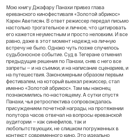
Мою книгу Джафару Панахи привез глава
ереванского кинофестиваля «Золотой абрикос»
Карен Аветисян. В ответ режиссер передал письмо
настолько трогательное и личное, что цитировать
его кажется неуместным и просто неловким. И все
равно, даже в этот момент надежд на личную
встречу не было. Однако чуть позже случилось
судьбоносное событие. Суд в Тегеране отменил
предыдущие решения по Панахи, сняв с него все
запреты — и на съемки, и на написание сценариев, и
на путешествия. Закономерным образом первым
фестивалем, на который выехал режиссер, стал
именно «Золотой абрикос». Там мы наконец
познакомились по‐настоящему. А сутки спустя
Панахи, чья ретроспектива сопровождалась
присуждением почетной награды, на протяжении
полутора часов отвечал на вопросы ереванской
аудитории — как синефилов, так и
любопытствующих, не слишком погруженных в
контекст современного кино. Это идеально