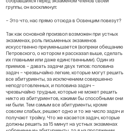
собравшихся перед экзаменом членов своей
группы, он воскликнул:
– Это что, нас прямо отсюда в Освенцим повезут?
Так как основной произвол возможен при устных
экзаменах, роль письменных экзаменов
искусственно преуменьшается (вопреки обещанию
Петровского, о котором я рассказал выше, сделать
их главными или даже единственными). Один из
приемов – давать задачи двух типов: половина
задач – чрезвычайно легкие, которые могут решить
все абитуриенты, за исключением совершенно
неподготовленных, и половина задач –
чрезвычайно трудные, которые не может решить
никто из абитуриентов, какими бы способными они
ни были. Тем самым все абитуриенты, кроме
совсем слабых, решают одно и то же число задач и
получают тройку. Что же касается задач, которые
должны решить за 15 минут на устных экзаменах
«обреченные» абитуриенты, то я на протяжении