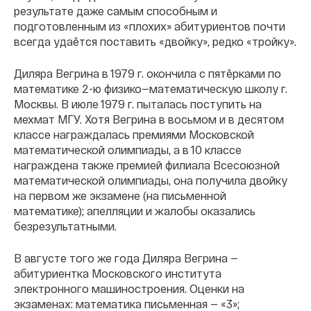
результате даже самым способным и
подготовленным из «плохих» абитуриентов почти
всегда удаётся поставить «двойку», редко «тройку».
Диляра Вегрина в 1979 г. окончила с пятёрками по
математике 2-ю физико—математическую школу г.
Москвы. В июле 1979 г. пыталась поступить на
мехмат МГУ. Хотя Вегрина в восьмом и в десятом
классе награждалась премиями Московской
математической олимпиады, а в 10 классе
награждена также премией филиала Всесоюзной
математической олимпиады, она получила двойку
на первом же экзамене (на письменной
математике); апелляции и жалобы оказались
безрезультатными.
В августе того же года Диляра Вегрина —
абитуриентка Московского института
электронного машиностроения. Оценки на
экзаменах: математика письменная — «3»;