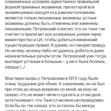
современных условиях единственно правильной
формой приемных экзаменов, при которой все
экзаменуемые находятся в равном положении,
являются только письменные экзамены; устные
экзамены должны быть отменены или заменены
письменными. Петровский ответил, что он тоже так
считает и прилагает все возможные усилия через
министерство и ЦК, чтобы добиться изменений
существующих правил. Я думаю, он говорил правду.
Но ни ему, ни кому-либо не удалось добиться даже
незначительных результатов. Петровский уже тогда
выглядел усталым и больным – у него была болезнь
сердца /.../
Мои переговоры с Петровским в 1972 году были
очень трудными для обоих. К сожалению, он не был
при этом до конца искренен со мной, ни разу не
сказал, что не может ничего сделать в этом деле,
хотя понимает, что Таня отчислена несправедливо.
Если бы он так сказал, это осталось бы между
нами, а я бы знал, что надо делать и на что