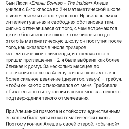
Сын Люси
<Елены Боннэр – The Insider>
Алеша
учился с 8-го класса во 2-й математической школе,
с увлечением и вполне успешно. Нравилась ему и
интеллектуальная и свободная обстановка там,
сильно отличавшаяся от того, с чем встречаются
дети в большинстве школ, в том числе и он до
этого (в математическую школу он поступил после
того, как оказался в числе призеров
математической олимпиады; из трех матшкол
пришли приглашения – 2-я была выбрана как более
близкая к дому). За несколько месяцев до
окончания школы на Алешу начали оказывать все
более сильное давление (директор, завуч) – требуя,
чтобы он как-то отмежевался от меня. Требовали
обязательного вступления в комсомол как некоего
подтверждения такого отмежевания.
При Алешиной прямоте и стойкости единственным
выходом было уйти из математической школы.
Поэтому кончал Алеша в своей старой, «обычной»