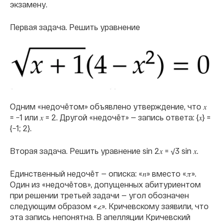
экзамену.
Первая задача. Решить уравнение
Одним «недочётом» объявлено утверждение, что 𝑥
= −1 или 𝑥 = 2. Другой «недочёт» — запись ответа: {𝑥} =
{−1; 2}.
Вторая задача. Решить уравнение sin 2𝑥 = √3 sin 𝑥.
Единственный недочёт — описка: «𝑛» вместо «𝜋».
Один из «недочётов», допущенных абитуриентом
при решении третьей задачи — угол обозначен
следующим образом «∠». Кричевскому заявили, что
эта запись непонятна. В апелляции Кричевский