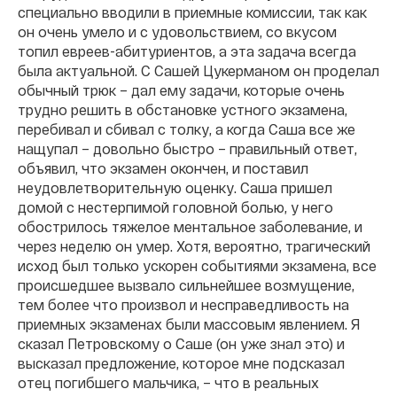
специально вводили в приемные комиссии, так как
он очень умело и с удовольствием, со вкусом
топил евреев-абитуриентов, а эта задача всегда
была актуальной. С Сашей Цукерманом он проделал
обычный трюк – дал ему задачи, которые очень
трудно решить в обстановке устного экзамена,
перебивал и сбивал с толку, а когда Саша все же
нащупал – довольно быстро – правильный ответ,
объявил, что экзамен окончен, и поставил
неудовлетворительную оценку. Саша пришел
домой с нестерпимой головной болью, у него
обострилось тяжелое ментальное заболевание, и
через неделю он умер. Хотя, вероятно, трагический
исход был только ускорен событиями экзамена, все
происшедшее вызвало сильнейшее возмущение,
тем более что произвол и несправедливость на
приемных экзаменах были массовым явлением. Я
сказал Петровскому о Саше (он уже знал это) и
высказал предложение, которое мне подсказал
отец погибшего мальчика, – что в реальных