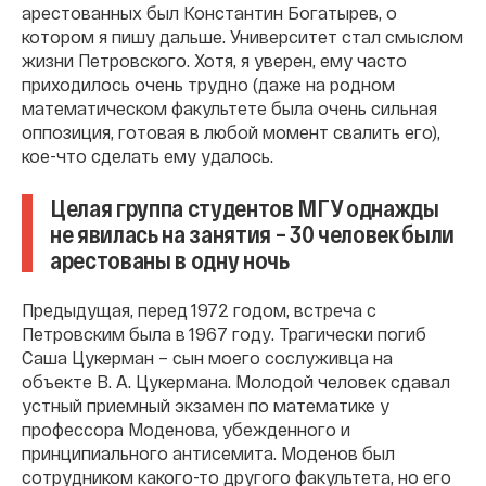
арестованных был Константин Богатырев, о
котором я пишу дальше. Университет стал смыслом
жизни Петровского. Хотя, я уверен, ему часто
приходилось очень трудно (даже на родном
математическом факультете была очень сильная
оппозиция, готовая в любой момент свалить его),
кое-что сделать ему удалось.
Целая группа студентов МГУ однажды
не явилась на занятия – 30 человек были
арестованы в одну ночь
Предыдущая, перед 1972 годом, встреча с
Петровским была в 1967 году. Трагически погиб
Саша Цукерман – сын моего сослуживца на
объекте В. А. Цукермана. Молодой человек сдавал
устный приемный экзамен по математике у
профессора Моденова, убежденного и
принципиального антисемита. Моденов был
сотрудником какого-то другого факультета, но его