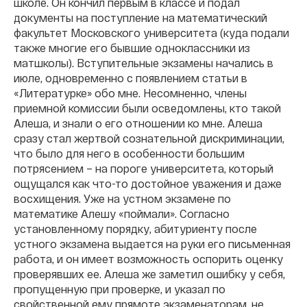
школе. Он кончил первым в классе и подал
документы на поступление на математический
факультет Московского университета (куда подали
также многие его бывшие одноклассники из
матшколы). Вступительные экзамены начались в
июле, одновременно с появлением статьи в
«Литературке» обо мне. Несомненно, члены
приемной комиссии были осведомлены, кто такой
Алеша, и знали о его отношении ко мне. Алеша
сразу стал жертвой сознательной дискриминации,
что было для него в особенности большим
потрясением – на пороге университета, который
ощущался как что-то достойное уважения и даже
восхищения. Уже на устном экзамене по
математике Алешу «поймали». Согласно
установленному порядку, абитуриенту после
устного экзамена выдается на руки его письменная
работа, и он имеет возможность оспорить оценку
проверявших ее. Алеша же заметил ошибку у себя,
пропущенную при проверке, и указал по
свойственной ему прямоте экзаменаторам, не