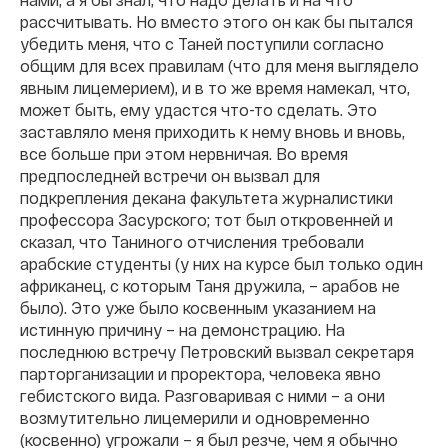
рассчитывать. Но вместо этого он как бы пытался
убедить меня, что с Таней поступили согласно
общим для всех правилам (что для меня выглядело
явным лицемерием), и в то же время намекал, что,
может быть, ему удастся что-то сделать. Это
заставляло меня приходить к нему вновь и вновь,
все больше при этом нервничая. Во время
предпоследней встречи он вызвал для
подкрепления декана факультета журналистики
профессора Засурского; тот был откровенней и
сказал, что Таниного отчисления требовали
арабские студенты (у них на курсе был только один
африканец, с которым Таня дружила, – арабов не
было). Это уже было косвенным указанием на
истинную причину – на демонстрацию. На
последнюю встречу Петровский вызвал секретаря
парторганизации и проректора, человека явно
гебистского вида. Разговаривая с ними – а они
возмутительно лицемерили и одновременно
(косвенно) угрожали – я был резче, чем я обычно