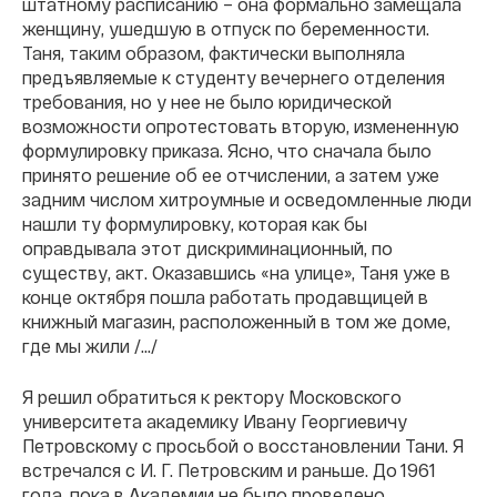
штатному расписанию – она формально замещала
женщину, ушедшую в отпуск по беременности.
Таня, таким образом, фактически выполняла
предъявляемые к студенту вечернего отделения
требования, но у нее не было юридической
возможности опротестовать вторую, измененную
формулировку приказа. Ясно, что сначала было
принято решение об ее отчислении, а затем уже
задним числом хитроумные и осведомленные люди
нашли ту формулировку, которая как бы
оправдывала этот дискриминационный, по
существу, акт. Оказавшись «на улице», Таня уже в
конце октября пошла работать продавщицей в
книжный магазин, расположенный в том же доме,
где мы жили /.../
Я решил обратиться к ректору Московского
университета академику Ивану Георгиевичу
Петровскому с просьбой о восстановлении Тани. Я
встречался с И. Г. Петровским и раньше. До 1961
года, пока в Академии не было проведено