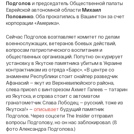
Подголов
и председатель Общественной палаты
Еврейской автономной области
Михаил
Половинко
. Оба прокатились в Вашингтон за счет
корпорации «Америка».
Сейчас Подголов возглавляет комитет по делам
военнослужащих, ветеранов боевых действий,
вопросам патриотического воспитания и
общественных организаций. Попутно он курирует
установку в Якутске памятника убитым в Украине
контрактникам из отряда «Барс». «В центре со
знаменем Республики стоит снайпер разведчик
Афанасий — якут из Верхневилюйского района,
слева присел с винторезом Ахмет Галеев — татарин
из Якутска, и справа стоит с автоматом
гранатометчик Слава Лободец — русский, тоже из
Якутска!» —
описывает
будущий памятник
Подголов. Через соцсети The Insider отправил
вопросы Подголову, но он нас заблокировал. (8
фото Александра Подголова.)