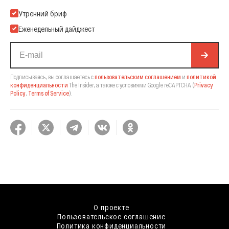
Подпишитесь на нашу Email-рассылку
Утренний бриф
Еженедельный дайджест
Подписываясь, вы соглашаетесь с
пользовательским соглашением
и
политикой
конфиденциальности
The Insider,
а также с условиями Google reCAPTCHA
(
Privacy
Policy
,
Terms of Service
).
О проекте
Пользовательское соглашение
Политика конфиденциальности