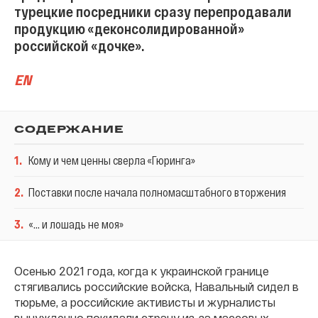
турецкие посредники сразу перепродавали
продукцию «деконсолидированной»
российской «дочке».
EN
СОДЕРЖАНИЕ
1
.
Кому и чем ценны сверла «Гюринга»
2
.
Поставки после начала полномасштабного вторжения
3
.
«... и лошадь не моя»
Осенью 2021 года, когда к украинской границе
стягивались российские войска, Навальный сидел в
тюрьме, а российские активисты и журналисты
вынужденно покидали страну из-за массовых