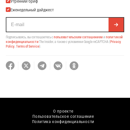
Подпишитесь на нашу Email-рассылку
Утренний бриф
Еженедельный дайджест
Подписываясь, вы соглашаетесь с
пользовательским соглашением
и
политикой
конфиденциальности
The Insider,
а также с условиями Google reCAPTCHA
(
Privacy
Policy
,
Terms of Service
).
О проекте
Пользовательское соглашение
Политика конфиденциальности