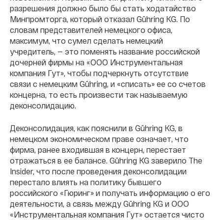
разрешения должно было бы стать ходатайство
Минпромторга, который отказал Gühring KG. По
словам представителей немецкого офиса,
максимум, что сумел сделать немецкий
учредитель, — это поменять название российской
дочерней фирмы на «ООО Инструментальная
компания Гут», чтобы подчеркнуть отсутствие
связи с немецким Gühring, и «списать» ее со счетов
концерна, то есть произвести так называемую
деконсолидацию.
Деконсолидация, как пояснили в Gühring KG, в
немецком экономическом праве означает, что
фирма, ранее входившая в концерн, перестает
отражаться в ее балансе. Gühring KG заверило The
Insider, что после проведения деконсолидации
перестало влиять на политику бывшего
российского «Гюринг» и получать информацию о его
деятельности, а связь между Gühring KG и ООО
«Инструментальная компания Гут» остается чисто