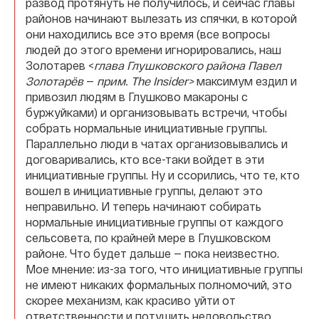
развод протянуть не получилось, и сейчас главы
районов начинают вылезать из спячки, в которой
они находились все это время (все вопросы
людей до этого времени игнорировались, наш
Золотарев <
глава Глушковского района Павел
Золотарёв
—
прим. The Insider>
максимум ездил и
привозил людям в Глушково макароны с
буржуйками) и организовывать встречи, чтобы
собрать нормальные инициативные группы.
Параллельно люди в чатах организовывались и
договаривались, кто все-таки войдет в эти
инициативные группы. Ну и ссорились, что те, кто
вошел в инициативные группы, делают это
неправильно. И теперь начинают собирать
нормальные инициативные группы от каждого
сельсовета, по крайней мере в Глушковском
районе. Что будет дальше — пока неизвестно.
Мое мнение: из-за того, что инициативные группы
не имеют никаких формальных полномочий, это
скорее механизм, как красиво уйти от
ответственности и потушить недовольство