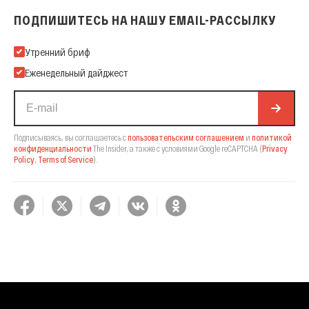
ПОДПИШИТЕСЬ НА НАШУ EMAIL-РАССЫЛКУ
Подпишитесь на нашу Email-рассылку
Утренний бриф
Еженедельный дайджест
Подписываясь, вы соглашаетесь с
пользовательским соглашением
и
политикой
конфиденциальности
The Insider,
а также с условиями Google reCAPTCHA
(
Privacy
Policy
,
Terms of Service
).