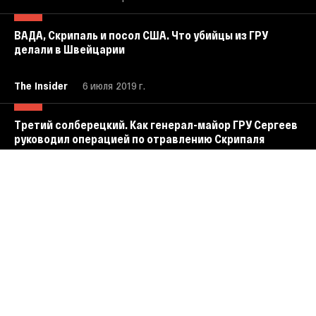
ВАДА, Скрипаль и посол США. Что убийцы из ГРУ
делали в Швейцарии
The Insider
6 июля 2019 г.
Третий солберецкий. Как генерал-майор ГРУ Сергеев
руководил операцией по отравлению Скрипаля
The Insider
28 июня 2019 г.
Третий из Солсбери. Связи и операции ГРУшника
Дениса Сергеева
The Insider
21 февраля 2019 г.
Третий отравитель из Солсбери — ГРУшник Денис