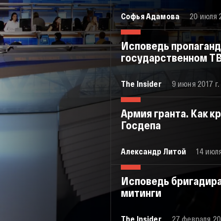
Софья Адамова
20 июля 2
Исповедь пропаганди
государственном Т
The Insider
9 июня 2017 г.
Армия гранта. Как 
Госдепа
Александр Литой
14 июля
Исповедь бригадира
митинги
The Insider
27 февраля 201