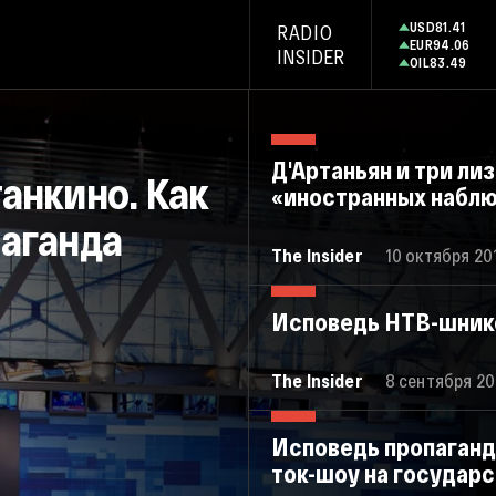
USD
81.41
RADIO
EUR
94.06
INSIDER
OIL
83.49
Д'Артаньян и три л
анкино. Как
«иностранных набл
паганда
The Insider
10 октября 201
Исповедь НТВ-шнико
The Insider
8 сентября 201
Исповедь пропаганди
ток-шоу на государ